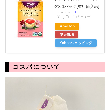
グX 3パック[並行輸入品]
created by
Rinker
Yo gi Tea (ヨギティー)
Amazon
楽天市場
Yahooショッピング
コスパについて