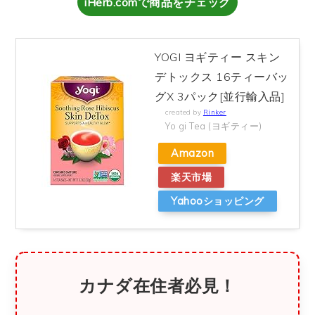
iHerb.comで商品をチェック
YOGI ヨギティー スキン
デトックス 16ティーバッ
グX 3パック[並行輸入品]
created by
Rinker
Yo gi Tea (ヨギティー)
Amazon
楽天市場
Yahooショッピング
カナダ在住者必見！