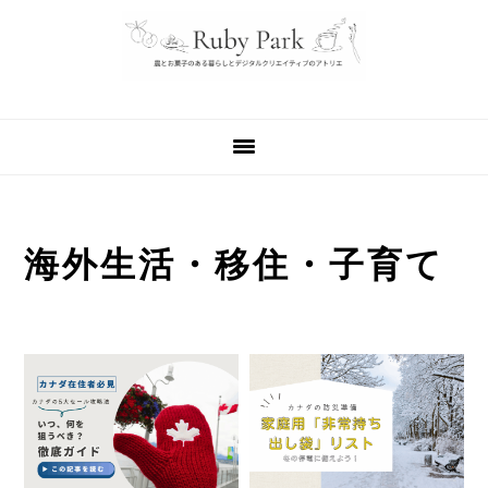
Skip
Skip
Skip
to
to
to
primary
main
primary
navigation
content
sidebar
海外生活・移住・子育て