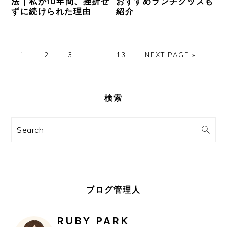
法｜私が10年間、挫折せ
おすすめランチグッズも
ずに続けられた理由
紹介
ペ
ペ
ペ
Interim
ペ
GO
1
2
3
…
13
NEXT PAGE »
ー
ー
ー
pages
ー
TO
ジ
ジ
ジ
omitted
ジ
最
初
検索
の
Search
サ
イ
ド
バ
ブログ管理人
ー
RUBY PARK