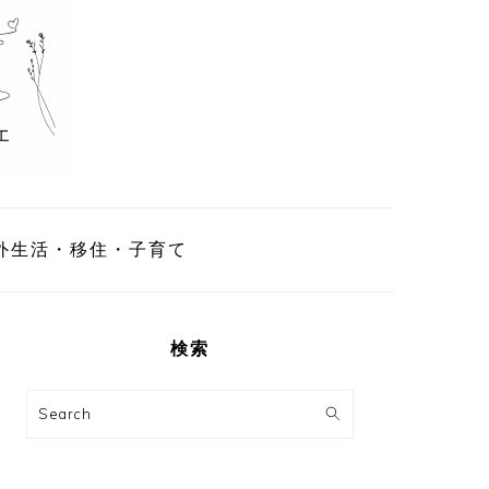
外生活・移住・子育て
最
初
検索
の
サ
Search
イ
ド