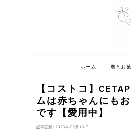
Skip
Skip
Skip
to
to
to
primary
main
primary
navigation
content
sidebar
ホーム
農とお
【コストコ】CETAP
ムは赤ちゃんにもお
です【愛用中】
記事更新 : 2025年 08月 04日