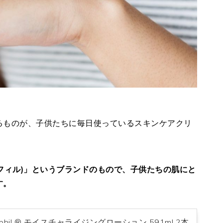
るものが、子供たちに毎日使っているスキンケアクリ
セタフィル)」というブランドのもので、子供たちの肌にと
す。
phil ® モイスチャライジングローション 591ml 2本