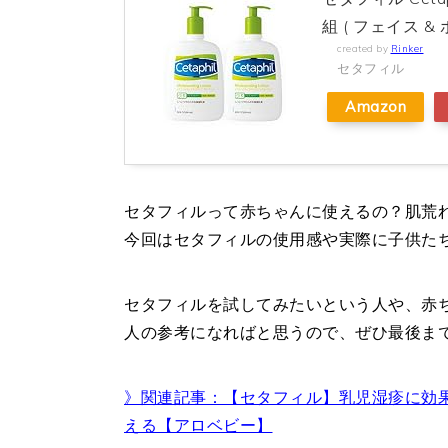
組 ( フェイス &
created by
Rinker
セタフィル
Amazon
セタフィルって赤ちゃんに使えるの？肌荒
今回はセタフィルの使用感や実際に子供た
セタフィルを試してみたいという人や、赤
人の参考になればと思うので、ぜひ最後ま
》関連記事：【セタフィル】乳児湿疹に効
える【アロベビー】