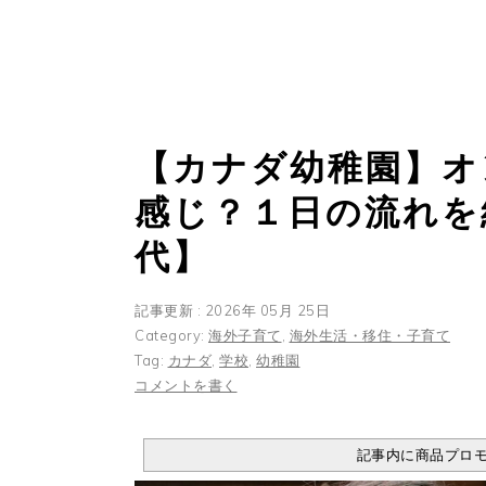
【カナダ幼稚園】オ
感じ？１日の流れを
代】
記事更新 : 2026年 05月 25日
Category:
海外子育て
,
海外生活・移住・子育て
Tag:
カナダ
,
学校
,
幼稚園
コメントを書く
記事内に商品プロ