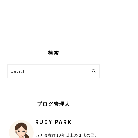
最
初
検索
の
サ
Search
イ
ド
バ
ー
ブログ管理人
RUBY PARK
カナダ在住10年以上の２児の母。