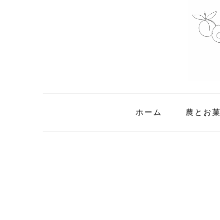
Skip
Skip
Skip
to
to
to
primary
main
primary
navigation
content
sidebar
ホーム
農とお